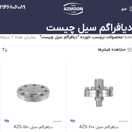
2146806089
منو
دیافراگم سیل چیست
خانه
محصولات برچسب خورده “دیافراگم سیل چیست”
نمایش همه 2 نتیجه
مشاهده فیلترها
دیافراگم سیل AZS‑200
دیافراگم سیل AZS‑150