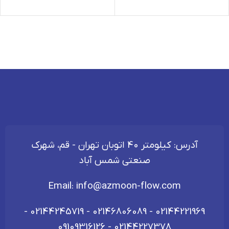
آدرس: کیلومتر 40 اتوبان تهران - قم، شهرک
صنعتی شمس آباد
Email:
info@azmoon-flow.com
-
02144245719
-
02146806089
-
02144221969
09109316126
-
02144227378