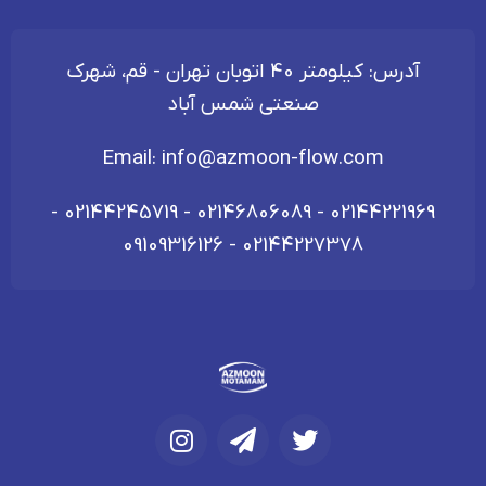
آدرس: کیلومتر 40 اتوبان تهران - قم، شهرک
صنعتی شمس آباد
Email:
info@azmoon-flow.com
-
02144245719
-
02146806089
-
02144221969
09109316126
-
02144227378