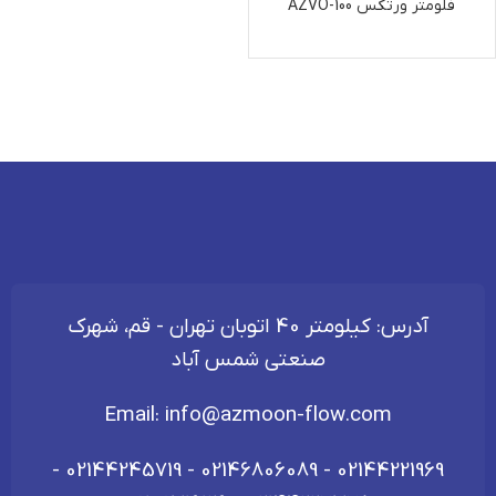
فلومتر ورتکس AZVO-100
آدرس: کیلومتر 40 اتوبان تهران - قم، شهرک
صنعتی شمس آباد
Email:
info@azmoon-flow.com
-
02144245719
-
02146806089
-
02144221969