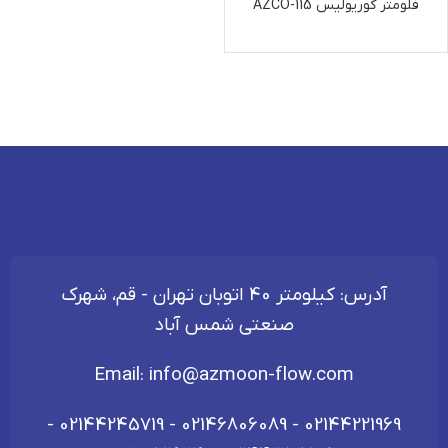
فلومتر کوریولیس AZCO-115
آدرس: کیلومتر 40 اتوبان تهران - قم، شهرک
صنعتی شمس آباد
Email:
info@azmoon-flow.com
-
02144245719
-
02146806089
-
02144221969