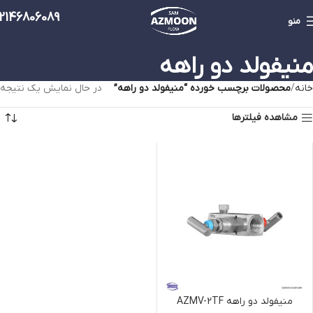
2146806089
منو
منیفولد دو راهه
خانه
محصولات برچسب خورده “منیفولد دو راهه”
در حال نمایش یک نتیجه
مشاهده فیلترها
منیفولد دو راهه AZMV-2TF