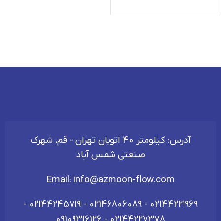
آدرس: کیلومتر 40 اتوبان تهران - قم، شهرک
صنعتی شمس آباد
Email:
info@azmoon-flow.com
-
02144245719
-
02146806089
-
02144221969
09109316126
-
02144227378