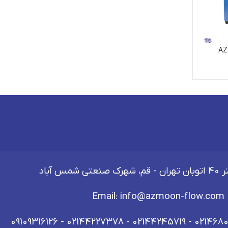
شمس آباد
Email:
info@azmoon-flow.com
09109316126
-
02144227378
-
02144245719
-
021468