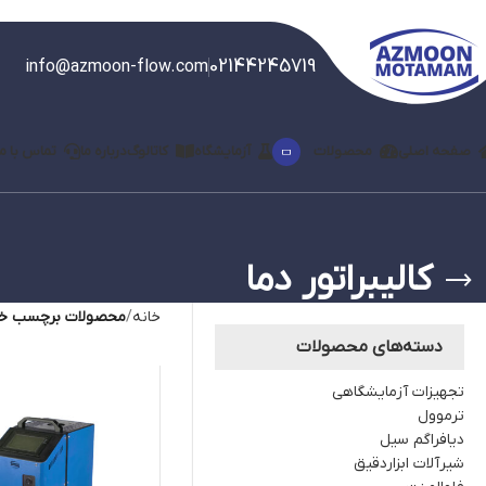
02144245719
info@azmoon-flow.com
صفحه اصلی
محصولات
آزمایشگاه
کاتالوگ
درباره ما
تماس با ما
کالیبراتور دما
خانه
محصولات برچسب خورد
دسته‌های محصولات
تجهیزات آزمایشگاهی
ترموول
دیافراگم سیل
شیرآلات ابزاردقیق