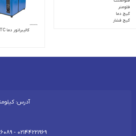
فلوالمنت
فلومتر
گیج دما
گیج فشار
کالیبراتور دما AZTC
آدرس: کیلومتر 40 اتوبان تهران - قم، شهرک صنعتی 
06089
-
02144221969