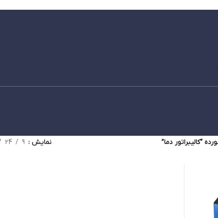
ه “کالیبراتور دما”
نمایش
9
24