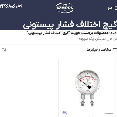
2146806089
منو
گیج اختلاف فشار پیستونی
خانه
محصولات برچسب خورده “گیج اختلاف فشار پیستونی”
در حال نمایش یک نتیجه
مشاهده فیلترها