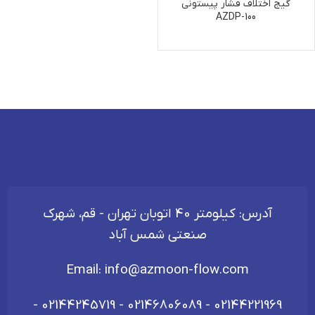
گیج اختلاف فشار پیستونی
AZDP-100
آدرس: کیلومتر 40 اتوبان تهران - قم، شهرک
صنعتی شمس آباد
Email:
info@azmoon-flow.com
-
02144245719
-
02146806089
-
02144221969