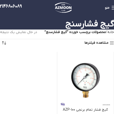
2146806089
منو
گیج فشارسنج
خانه
محصولات برچسب خورده “گیج فشارسنج”
در حال نمایش یک نتیجه
مشاهده فیلترها
گیج فشار تمام برنجی AZP-100