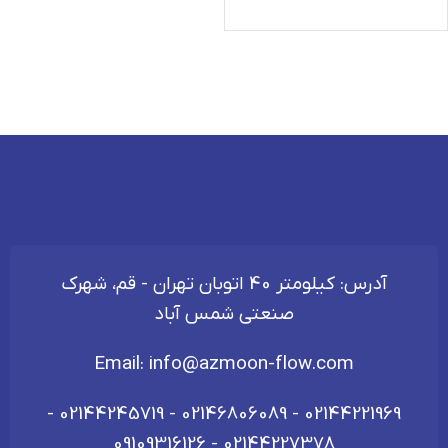
آدرس: کیلومتر 40 اتوبان تهران - قم، شهرک
صنعتی شمس آباد
Email:
info@azmoon-flow.com
-
02144245719
-
02146806089
-
02144221969
09109316126
-
02144227378