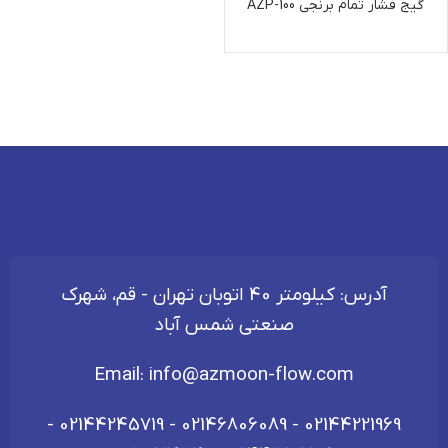
گیج فشار تمام برنجی AZP-100
آدرس: کیلومتر 40 اتوبان تهران - قم، شهرک
صنعتی شمس آباد
Email:
info@azmoon-flow.com
-
02144245719
-
02146806089
-
02144221969