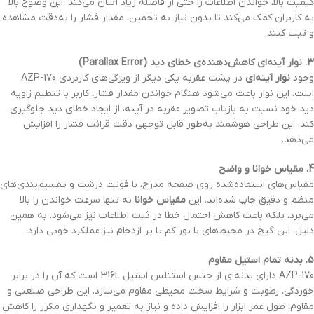
کیفیت بالا، خواندن اطلاعات را حتی از فاصله زیاد آسان می‌کند. این وضوح بالا
به کاربران کمک می‌کند تا بدون نیاز به تخمین، مقدار فشار را به‌دقت مشاهده
و ثبت کنند.
3. نوار آینه‌ای کاهش‌دهنده‌ی خطای دید (Parallax Error)
وجود
نوار آینه‌ای
در پشت عقربه یکی دیگر از ویژگی‌های کاربردی AZP-170
است. این نوار باعث می‌شود هنگام خواندن مقدار فشار، کاربر با تنظیم زاویه
دید خود نسبت به بازتاب تصویر عقربه در آینه، از ایجاد خطای دید جلوگیری
کند. این طراحی هوشمند به‌طور قابل توجهی دقت قرائت فشار را افزایش
می‌دهد.
4. مقیاس خوانا و واضح
مقیاس‌های استفاده‌شده روی صفحه مدرج، با فونت درشت و تقسیم‌بندی‌های
منظم و دقیق چاپ شده‌اند. این
مقیاس خوانا
نه تنها سرعت خواندن را بالا
می‌برد، بلکه باعث کاهش احتمال خطا در ثبت اطلاعات نیز می‌شود. به همین
دلیل، این گیج در محیط‌های با نور کم یا پر ازدحام نیز عملکرد خوبی دارد.
5. بدنه تمام استیل مقاوم
AZP-170 دارای بدنه‌ای از جنس استنلس استیل 316L است که آن را در برابر
خوردگی، رطوبت و شرایط سخت محیطی مقاوم می‌سازد. این طراحی صنعتی و
مقاوم، طول عمر ابزار را افزایش داده و نیاز به تعمیر و نگهداری مکرر را کاهش