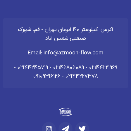
100MM
100MM
آدرس: کیلومتر 40 اتوبان تهران - قم، شهرک
صنعتی شمس آباد
Email:
info@azmoon-flow.com
-
02144245719
-
02146806089
-
02144221969
09109316126
-
02144227378