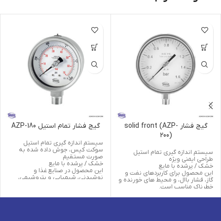
گیج فشار solid front (AZP-
گیج فشار تمام استیل AZP-180
200)
سیستم اندازه گیری تمام استیل
سوکت کیس، جوش داده شده به
سیستم اندازه گیری تمام استیل
صورت مستقیم
طراحی ایمنی ویژه
خشک / پرشده با مایع
خشک / پرشده با مایع
این محصول در صنایع غذا و
این محصول برای کاربردهای نفت و
نوشیدنی، شیمیایی و پتروشیمی،
گاز، فشار باال، و محیط های خورنده و
محیط های خورنده و برای سیالات
خطرناک مناسب است.
مایع و گازی کاربرد دارد.
DIAL
DIAL
SIZE ≥
SIZE ≤