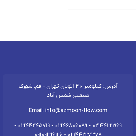
آدرس: کیلومتر 40 اتوبان تهران - قم، شهرک
صنعتی شمس آباد
Email:
info@azmoon-flow.com
-
02144245719
-
02146806089
-
02144221969
09109316126
-
02144227378