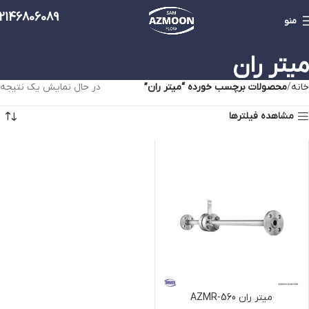
2146806089
منو
میتر ران
خانه
محصولات برچسب خورده “میتر ران”
در حال نمایش یک نتیجه
مشاهده فیلترها
میتر ران AZMR-560