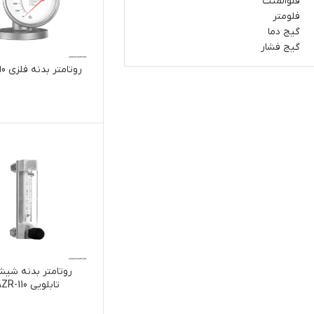
فلوالمنت
فلومتر
گیج دما
گیج فشار
روتامتر بدنه فلزی AZR-190
روتامتر بدنه شیشه
تابلویی AZR-110