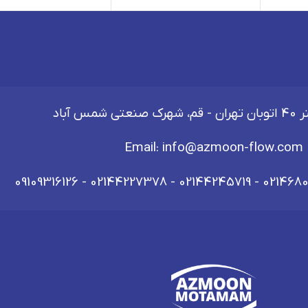
شمس آباد
Email:
info@azmoon-flow.com
09109316126
-
02144227378
-
02144245719
-
021468