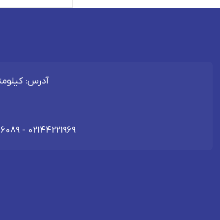
آدرس: کیلومتر 40 اتوبان تهران - قم، شهرک صنعتی 
06089
-
02144221969