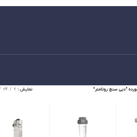
ده “دبی سنج روتامتر”
نمایش
9
24