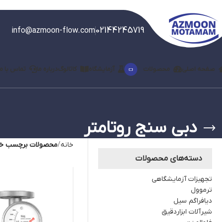
02144245719
info@azmoon-flow.com
صفحه اصلی
محصولات
آزمایشگاه
کاتالوگ
درباره ما
تماس با ما
دبی سنج روتامتر
خانه
محصولات برچسب خور
دسته‌های محصولات
تجهیزات آزمایشگاهی
ترموول
دیافراگم سیل
شیرآلات ابزاردقیق