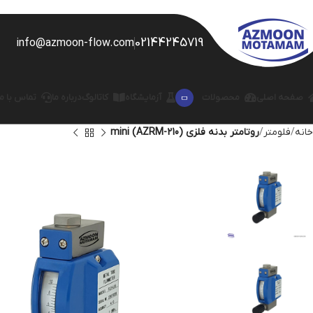
02144245719
info@azmoon-flow.com
صفحه اصلی
محصولات
آزمایشگاه
کاتالوگ
درباره ما
تماس با ما
خانه
فلومتر
روتامتر بدنه فلزی mini (AZRM-210)