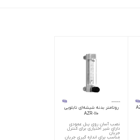
روتامتر بدنه شیشه‌ای تابلویی
فلومتر التراسونیک دیوا
AZUW-106
AZR-110
نصب آسان روی پنل عمودی
دارای شیر اختیاری برای کنترل
کلاس حفاظتی ترانسدیوسر:
جریان
IP68
مناسب برای اندازه گیری جریان
محدوده اندازه گیری گسترد